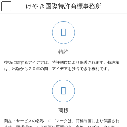
コ
ナ
けやき国際特許商標事務所
ン
ビ
テ
ゲ
ン
ー
ツ
シ
へ
ョ
ス
ン
キ
に
ッ
移
特許
プ
動
技術に関するアイデアは、特許制度により保護されます。特許権
は、出願から２０年の間、アイデアを独占できる権利です。
商標
商品・サービスの名称・ロゴマークは、商標制度により保護され
ます。商標権は、１０年毎に更新でき、名称・ロゴマークを独占