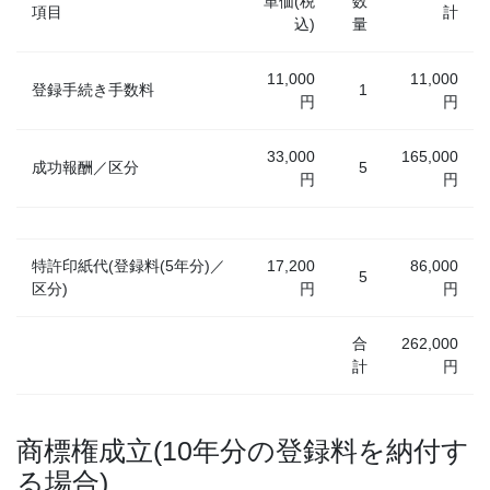
単価(税
数
項目
計
込)
量
11,000
11,000
登録手続き手数料
1
円
円
33,000
165,000
成功報酬／区分
5
円
円
特許印紙代(登録料(5年分)／
17,200
86,000
5
区分)
円
円
合
262,000
計
円
商標権成立(10年分の登録料を納付す
る場合)