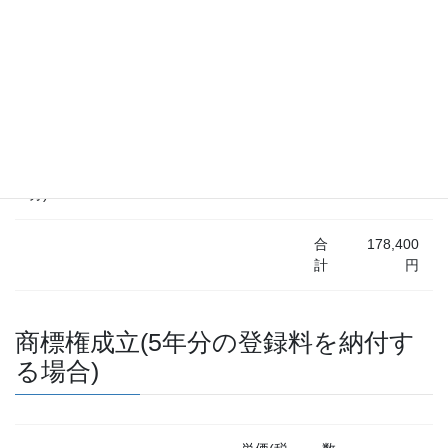
110,000
加算額／区分
22,000円
5
円
特許印紙代(基本料)
3,400円
1
3,400円
特許印紙代(加算額／区
8,600円
5
43,000円
分)
合
178,400
計
円
商標権成立(5年分の登録料を納付す
る場合)