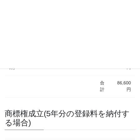
44,000
加算額／区分
22,000円
2
円
特許印紙代(基本料)
3,400円
1
3,400円
特許印紙代(加算額／区
17,200
8,600円
2
分)
円
合
86,600
計
円
商標権成立(5年分の登録料を納付す
る場合)