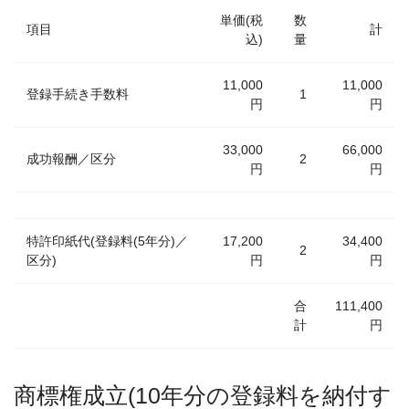
単価(税
数
項目
計
込)
量
11,000
11,000
登録手続き手数料
1
円
円
33,000
66,000
成功報酬／区分
2
円
円
特許印紙代(登録料(5年分)／
17,200
34,400
2
区分)
円
円
合
111,400
計
円
商標権成立(10年分の登録料を納付す