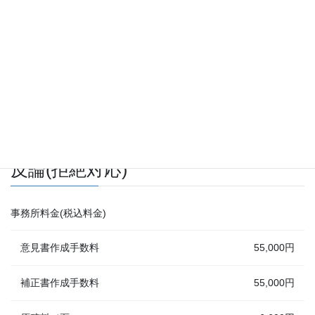
早期審査申請手続き手数料（対比あり）
44,000円
特許庁料金(特許印紙代)
基本料
138,000円
請求項／項
4,000円
反論(拒絶対応)
事務所料金(税込料金)
意見書作成手数料
55,000円
補正書作成手数料
55,000円