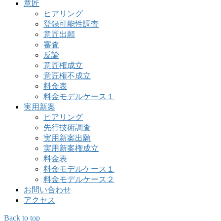
意匠
ヒアリング
登録可能性調査
意匠出願
審査
反論
意匠権成立
意匠権不成立
料金表
料金モデルケース１
実用新案
ヒアリング
先行技術調査
実用新案出願
実用新案権成立
料金表
料金モデルケース１
料金モデルケース２
お問い合わせ
アクセス
Back to top