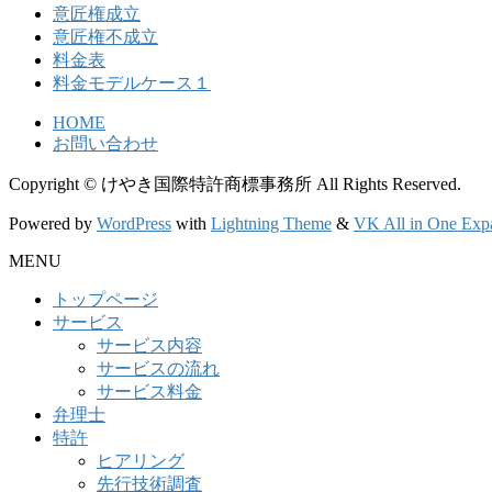
意匠権成立
意匠権不成立
料金表
料金モデルケース１
HOME
お問い合わせ
Copyright © けやき国際特許商標事務所 All Rights Reserved.
Powered by
WordPress
with
Lightning Theme
&
VK All in One Exp
MENU
トップページ
サービス
サービス内容
サービスの流れ
サービス料金
弁理士
特許
ヒアリング
先行技術調査