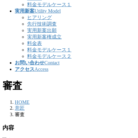
料金モデルケース１
実用新案
Utility Model
ヒアリング
先行技術調査
実用新案出願
実用新案権成立
料金表
料金モデルケース１
料金モデルケース２
お問い合わせ
Contact
アクセス
Access
審査
HOME
意匠
審査
内容