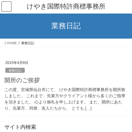
コ
ナ
けやき国際特許商標事務所
ン
ビ
テ
ゲ
ン
ー
業務日記
ツ
シ
へ
ョ
ス
ン
HOME
業務日記
キ
に
ッ
移
プ
動
2015年4月9日
業務日記
開所のご挨拶
この度、宮城県仙台市にて、 けやき国際特許商標事務所を開所致
しました。 これまで、先輩方やクライアント様から多くのご指導
を頂きました。 心より御礼を申し上げます。 また、開所にあた
り、先輩方、同僚、友人たちから、 とても […]
サイト内検索